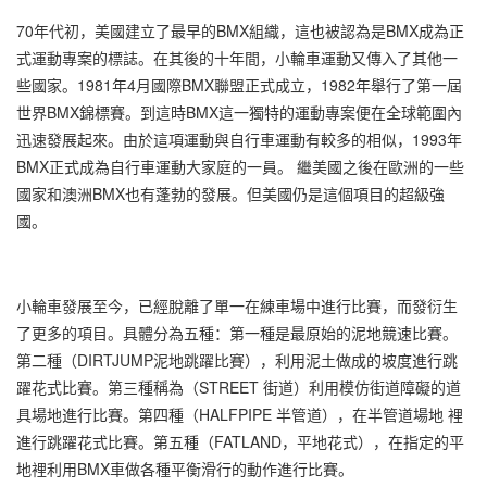
70年代初，美國建立了最早的BMX組織，這也被認為是BMX成為正
式運動專案的標誌。在其後的十年間，小輪車運動又傳入了其他一
些國家。1981年4月國際BMX聯盟正式成立，1982年舉行了第一屆
世界BMX錦標賽。到這時BMX這一獨特的運動專案便在全球範圍內
迅速發展起來。由於這項運動與自行車運動有較多的相似，1993年
BMX正式成為自行車運動大家庭的一員。 繼美國之後在歐洲的一些
國家和澳洲BMX也有蓬勃的發展。但美國仍是這個項目的超級強
國。
小輪車發展至今，已經脫離了單一在練車場中進行比賽，而發衍生
了更多的項目。具體分為五種：第一種是最原始的泥地競速比賽。
第二種（DIRTJUMP泥地跳躍比賽），利用泥土做成的坡度進行跳
躍花式比賽。第三種稱為（STREET 街道）利用模仿街道障礙的道
具場地進行比賽。第四種（HALFPIPE 半管道），在半管道場地 裡
進行跳躍花式比賽。第五種（FATLAND，平地花式），在指定的平
地裡利用BMX車做各種平衡滑行的動作進行比賽。