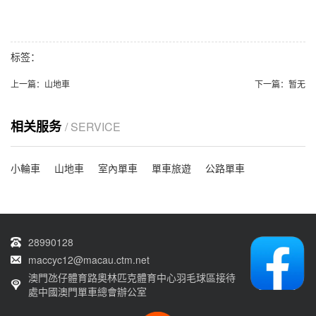
标签：
上一篇：
山地車
下一篇：
暂无
相关服务
/ SERVICE
小輪車
山地車
室內單車
單車旅遊
公路單車
28990128
maccyc12@macau.ctm.net
澳門氹仔體育路奧林匹克體育中心羽毛球區接待
處中國澳門單車總會辦公室