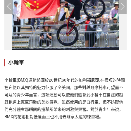
小輪車
小輪車(BMX)運動起源於20世紀60年代的加利福尼亞,在很短的時間
裡它便以其獨特的魅力征服了全美國。那些對越野摩托車可望而不
可及的青少年而言，這項運動可以使他們體會到小輪車在自建的越
野跑道上駕車飛馳的美妙感覺。雖然使用的是自行車，但不妨礙他
們充分體會那瞬間的撞擊所帶來的刺激與興奮。對於青少年來說，
BMX的花銷相對低廉而且也不用去離家太遠的練習場。