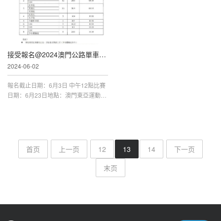
間為早上七時，第一組比賽為公路單車
各組別。爬山車為集體出發，按分組待
公路單車完成後開始。賽事分為精英
組、公開組、初
接受報名@2024澳門公路單車聯賽-第三場
2024-06-02
報名截止日期：6月3日 中午12點比賽
日期：6月23日地點：澳門東亞運動會
體育館周邊馬路具體安排請見章程所
示，2024.6.23 第三場公路單車聯賽 -
外籍報名系統：https://forms.gle/YzCA
tVujNaU1B3Rj9特別提醒：
首页
上一页
12
13
14
下一页
末页