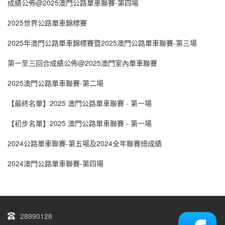
成績公佈@2025澳門公路單車聯賽-第四場
2025世界公路單車錦標賽
2025年澳門公路單車錦標賽暨2025澳門公路單車聯賽-第三場
第一至三回合成績公佈@2025澳門室內單車聯賽
2025澳門公路單車聯賽-第二場
【最終名單】2025 澳⾨公路單⾞聯賽 - 第一場
【初步名單】2025 澳⾨公路單⾞聯賽 - 第一場
2024公路單車聯賽-第五場及2024全年聯賽總成績
2024澳門公路單車聯賽-第四場
28990128